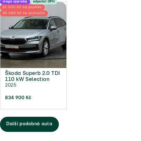
mega výprodej
odpočet DPH
10 000 Kč na pojistku
30 000 Kč na protiúčet
Škoda Superb 2.0 TDI
110 kW Selection
2025
834 900 Kč
Další podobná auta