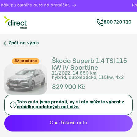
ákupu ojetého auta na protiúčet.
Práv
800 720 710
Zpět na výpis
Škoda Superb 1.4 TSI 115
Již prodáno
kW iV Sportline
11/2022, 14 853 km
hybrid, automatická, 115kw, 4x2
829 900 Kč
Toto auto jsme prodali, vy si ale můžete vybrat z
nabídky podobných aut níže.
Chci takové auto