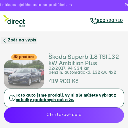
 nákupu ojetého auta na protiúčet.
Pr
800 720 710
Zpět na výpis
Škoda Superb 1.8 TSI 132
Již prodáno
kW Ambition Plus
02/2017, 94 334 km
benzín, automatická, 132kw, 4x2
419 900 Kč
Toto auto jsme prodali, vy si ale můžete vybrat z
nabídky podobných aut níže.
Chci takové auto