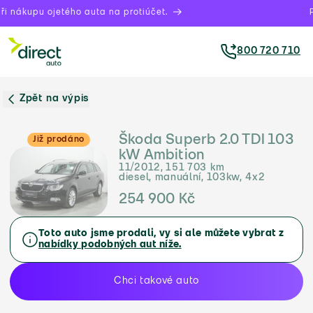
i nákupu ojetého auta na protiúčet.
P
800 720 710
Zpět na výpis
Škoda Superb 2.0 TDI 103
Již prodáno
kW Ambition
11/2012, 151 703 km
diesel, manuální, 103kw, 4x2
254 900 Kč
Toto auto jsme prodali, vy si ale můžete vybrat z
nabídky podobných aut níže.
Chci takové auto