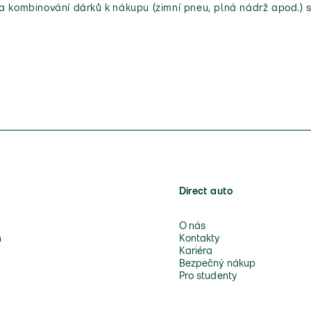
 a kombinování dárků k nákupu (zimní pneu, plná nádrž apod.) s
Direct auto
O nás
n
Kontakty
Kariéra
Bezpečný nákup
Pro studenty