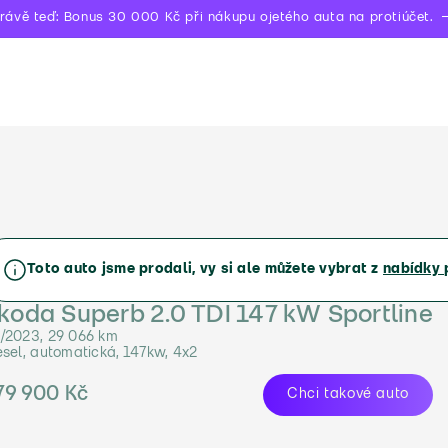
rávě teď: Bonus 30 000 Kč při nákupu ojetého auta na protiúčet.
Toto auto jsme prodali, vy si ale můžete vybrat z
nabídky 
koda Superb 2.0 TDI 147 kW Sportline
/2023, 29 066 km
esel, automatická, 147kw, 4x2
79 900 Kč
Chci takové auto