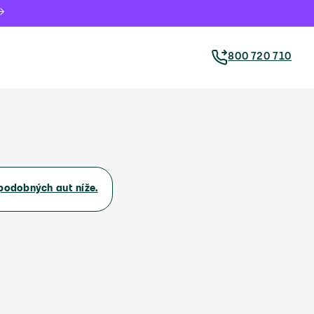
800 720 710
podobných aut níže.