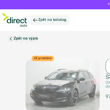
P
Zpět na katalog
Zpět na výpis
Již prodáno
Š
03
di
9