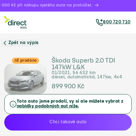
000 Kč při nákupu ojetého auta na protiúčet.
800 720 710
Zpět na výpis
Škoda Superb 2.0 TDI
Již prodáno
147kW L&K
01/2021, 56 632 km
diesel, automatická, 147kw, 4x4
899 900 Kč
Toto auto jsme prodali, vy si ale můžete vybrat z
nabídky podobných aut níže.
Chci takové auto