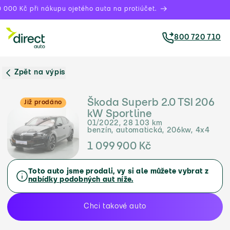
 000 Kč při nákupu ojetého auta na protiúčet.
800 720 710
Zpět na výpis
Škoda Superb 2.0 TSI 206
Již prodáno
kW Sportline
01/2022, 28 103 km
benzín, automatická, 206kw, 4x4
1 099 900 Kč
Toto auto jsme prodali, vy si ale můžete vybrat z
nabídky podobných aut níže.
Chci takové auto