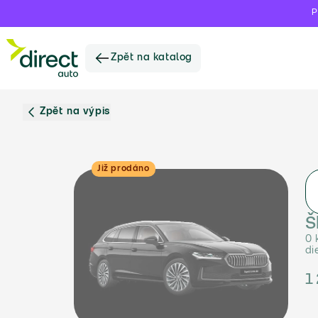
P
Zpět na katalog
Zpět na výpis
Již prodáno
Š
0 
di
1