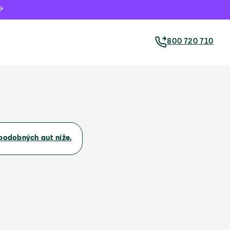
800 720 710
podobných aut níže.