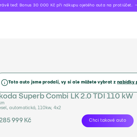
rávě teď: Bonus 30 000 Kč při nákupu ojetého auta na protiúčet.
Toto auto jsme prodali, vy si ale můžete vybrat z
nabídky 
koda Superb Combi LK 2.0 TDI 110 kW
km
esel, automatická, 110kw, 4x2
 285 999 Kč
Chci takové auto