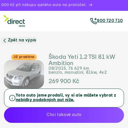
000 Kč při nákupu ojetého auta na protiúčet.
800 720 710
Zpět na výpis
Škoda Yeti 1.2 TSI 81 kW
Již prodáno
Ambition
08/2015, 76 629 km
benzín, manuální, 81kw, 4x2
269 900 Kč
Toto auto jsme prodali, vy si ale můžete vybrat z
nabídky podobných aut níže.
Chci takové auto