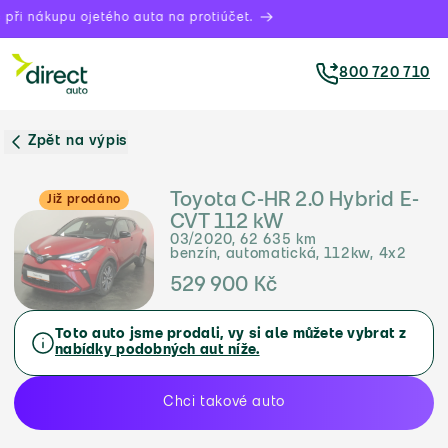
při nákupu ojetého auta na protiúčet.
800 720 710
Zpět na výpis
Toyota C-HR 2.0 Hybrid E-
Již prodáno
CVT 112 kW
03/2020, 62 635 km
benzín, automatická, 112kw, 4x2
529 900 Kč
Toto auto jsme prodali, vy si ale můžete vybrat z
nabídky podobných aut níže.
Chci takové auto