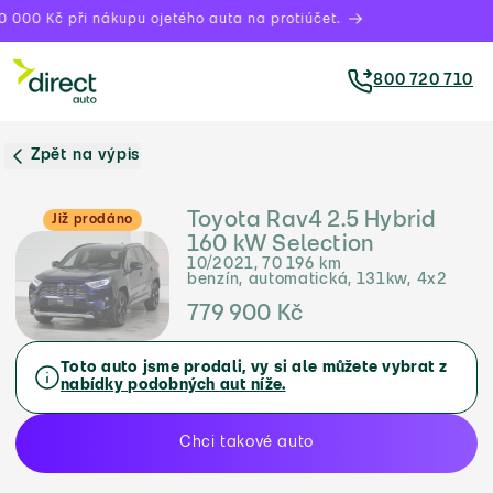
 000 Kč při nákupu ojetého auta na protiúčet.
800 720 710
Zpět na výpis
Toyota Rav4 2.5 Hybrid
Již prodáno
160 kW Selection
10/2021, 70 196 km
benzín, automatická, 131kw, 4x2
779 900 Kč
Toto auto jsme prodali, vy si ale můžete vybrat z
nabídky podobných aut níže.
Chci takové auto