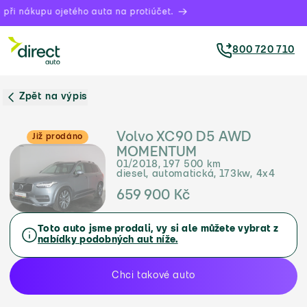
při nákupu ojetého auta na protiúčet.
800 720 710
Zpět na výpis
Volvo XC90 D5 AWD
Již prodáno
MOMENTUM
01/2018, 197 500 km
diesel, automatická, 173kw, 4x4
659 900 Kč
Toto auto jsme prodali, vy si ale můžete vybrat z
nabídky podobných aut níže.
Chci takové auto