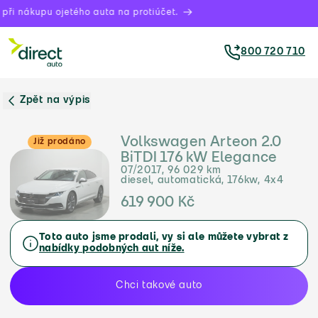
ři nákupu ojetého auta na protiúčet.
800 720 710
Zpět na výpis
Volkswagen Arteon 2.0
Již prodáno
BiTDI 176 kW Elegance
07/2017, 96 029 km
diesel, automatická, 176kw, 4x4
619 900 Kč
Toto auto jsme prodali, vy si ale můžete vybrat z
nabídky podobných aut níže.
Chci takové auto