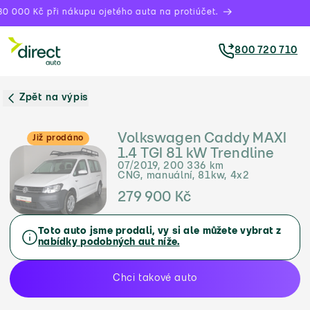
0 000 Kč při nákupu ojetého auta na protiúčet.
800 720 710
Zpět na výpis
Volkswagen Caddy MAXI
Již prodáno
1.4 TGI 81 kW Trendline
07/2019, 200 336 km
CNG, manuální, 81kw, 4x2
279 900 Kč
Toto auto jsme prodali, vy si ale můžete vybrat z
nabídky podobných aut níže.
Chci takové auto