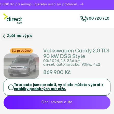
 000 Kč při nákupu ojetého auta na protiúčet.
800 720 710
Zpět na výpis
Volkswagen Caddy 2.0 TDI
Již prodáno
90 kW DSG Style
03/2024, 15 236 km
diesel, automatická, 90kw, 4x2
869 900 Kč
Toto auto jsme prodali, vy si ale můžete vybrat z
nabídky podobných aut níže.
Chci takové auto