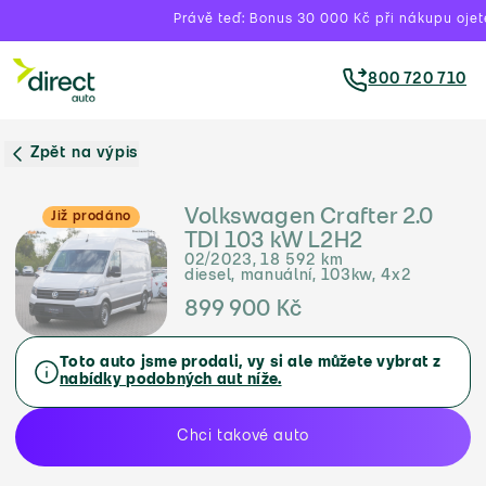
Právě teď: Bonus 30 000 Kč při nákupu ojeté
800 720 710
Zpět na výpis
Volkswagen Crafter 2.0
Již prodáno
TDI 103 kW L2H2
02/2023, 18 592 km
diesel, manuální, 103kw, 4x2
899 900 Kč
Toto auto jsme prodali, vy si ale můžete vybrat z
nabídky podobných aut níže.
Chci takové auto