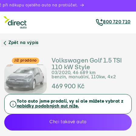
při nákupu ojetého auta na protiúčet.
800 720 710
Zpět na výpis
Volkswagen Golf 1.5 TSI
Již prodáno
110 kW Style
03/2020, 46 689 km
benzín, manuální, 110kw, 4x2
469 900 Kč
Toto auto jsme prodali, vy si ale můžete vybrat z
nabídky podobných aut níže.
Chci takové auto