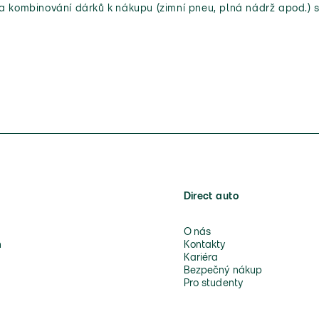
 a kombinování dárků k nákupu (zimní pneu, plná nádrž apod.) s
Direct auto
O nás
n
Kontakty
Kariéra
Bezpečný nákup
Pro studenty