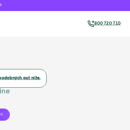
800 720 710
podobných aut níže.
ine
to