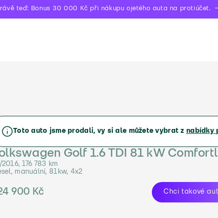
rávě teď: Bonus 30 000 Kč při nákupu ojetého auta na protiúčet.
Toto auto jsme prodali, vy si ale můžete vybrat z
nabídky 
olkswagen Golf 1.6 TDI 81 kW Comfortl
/2016, 176 783 km
esel, manuální, 81kw, 4x2
24 900 Kč
Chci takové au