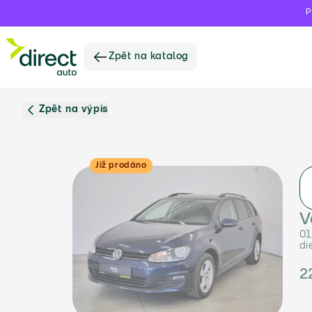
P
Zpět na katalog
Zpět na výpis
Již prodáno
V
01
di
2