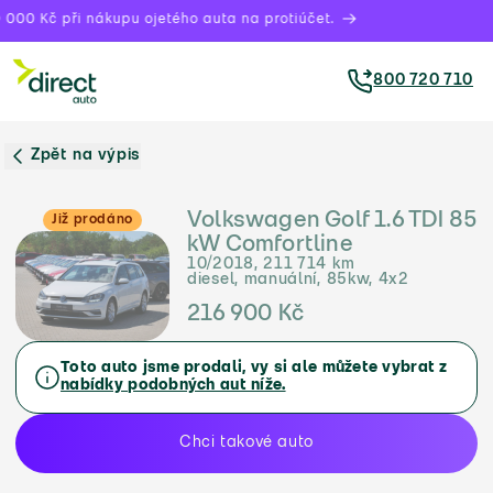
000 Kč při nákupu ojetého auta na protiúčet.
800 720 710
Zpět na výpis
Volkswagen Golf 1.6 TDI 85
Již prodáno
kW Comfortline
10/2018, 211 714 km
diesel, manuální, 85kw, 4x2
216 900 Kč
Toto auto jsme prodali, vy si ale můžete vybrat z
nabídky podobných aut níže.
Chci takové auto