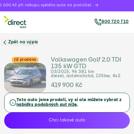
 000 Kč při nákupu ojetého auta na protiúčet.
800 720 710
Zpět na výpis
Volkswagen Golf 2.0 TDI
Již prodáno
135 kW GTD
03/2015, 96 381 km
diesel, automatická, 135kw, 4x2
419 900 Kč
Toto auto jsme prodali, vy si ale můžete vybrat z
nabídky podobných aut níže.
Chci takové auto