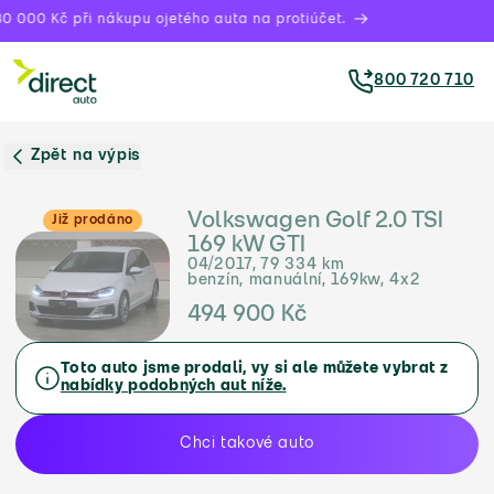
0 000 Kč při nákupu ojetého auta na protiúčet.
800 720 710
Zpět na výpis
Volkswagen Golf 2.0 TSI
Již prodáno
169 kW GTI
04/2017, 79 334 km
benzín, manuální, 169kw, 4x2
494 900 Kč
Toto auto jsme prodali, vy si ale můžete vybrat z
nabídky podobných aut níže.
Chci takové auto