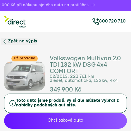
000 Kč při nákupu ojetého auta na protiúčet.
800 720 710
Zpět na výpis
Volkswagen Multivan 2.0
Již prodáno
TDI 132 kW DSG 4x4
COMFORT
02/2013, 221 761 km
diesel, automatická, 132kw, 4x4
349 900 Kč
Toto auto jsme prodali, vy si ale můžete vybrat z
nabídky podobných aut níže.
Chci takové auto