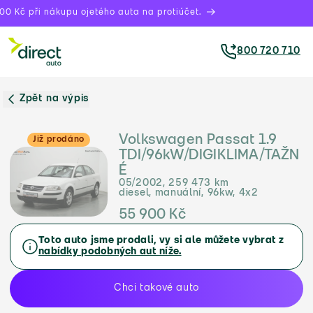
0 Kč při nákupu ojetého auta na protiúčet.
800 720 710
Zpět na výpis
Volkswagen Passat 1.9
Již prodáno
TDI/96kW/DIGIKLIMA/TAŽN
É
05/2002, 259 473 km
diesel, manuální, 96kw, 4x2
55 900 Kč
Toto auto jsme prodali, vy si ale můžete vybrat z
nabídky podobných aut níže.
Chci takové auto