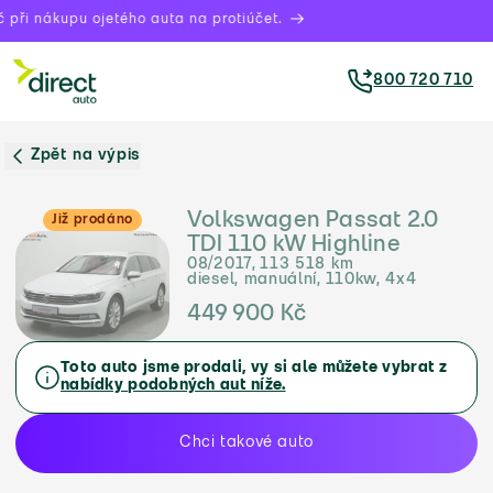
při nákupu ojetého auta na protiúčet.
800 720 710
Zpět na výpis
Volkswagen Passat 2.0
Již prodáno
TDI 110 kW Highline
08/2017, 113 518 km
diesel, manuální, 110kw, 4x4
449 900 Kč
Toto auto jsme prodali, vy si ale můžete vybrat z
nabídky podobných aut níže.
Chci takové auto