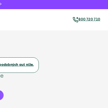
800 720 710
podobných aut níže.
ne