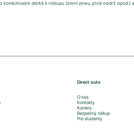
 a kombinování dárků k nákupu (zimní pneu, plná nádrž apod.) s
Direct auto
O nás
n
Kontakty
Kariéra
Bezpečný nákup
Pro studenty