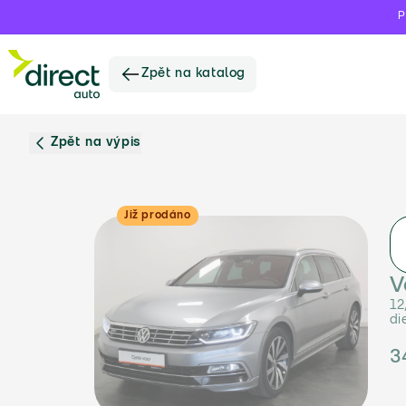
P
Zpět na katalog
Zpět na výpis
Již prodáno
V
12
di
3