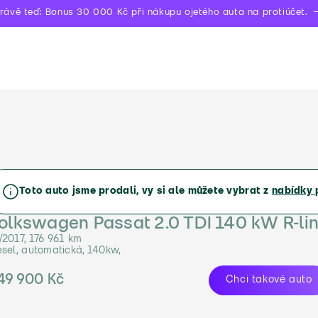
rávě teď: Bonus 30 000 Kč při nákupu ojetého auta na protiúčet.
Toto auto jsme prodali, vy si ale můžete vybrat z
nabídky 
olkswagen Passat 2.0 TDI 140 kW R-li
/2017, 176 961 km
esel, automatická, 140kw,
49 900 Kč
Chci takové auto