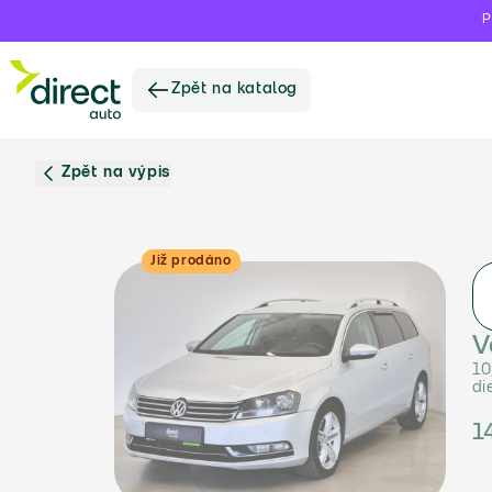
P
Zpět na katalog
Zpět na výpis
Již prodáno
V
10
di
1