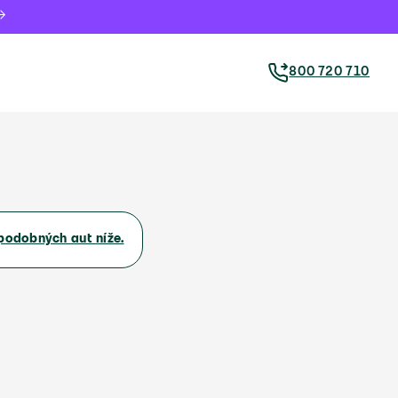
800 720 710
podobných aut níže.