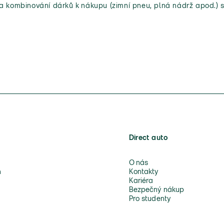
 a kombinování dárků k nákupu (zimní pneu, plná nádrž apod.) s
Direct auto
O nás
n
Kontakty
Kariéra
Bezpečný nákup
Pro studenty