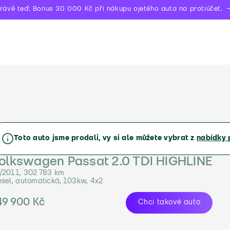
rávě teď: Bonus 30 000 Kč při nákupu ojetého auta na protiúčet.
Toto auto jsme prodali, vy si ale můžete vybrat z
nabídky 
olkswagen Passat 2.0 TDI HIGHLINE
/2011, 302 783 km
esel, automatická, 103kw, 4x2
49 900 Kč
Chci takové auto