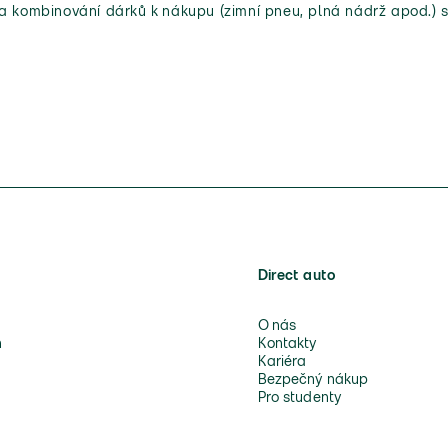
 a kombinování dárků k nákupu (zimní pneu, plná nádrž apod.) s
Direct auto
O nás
n
Kontakty
Kariéra
Bezpečný nákup
Pro studenty