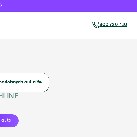
800 720 710
podobných aut níže.
HLINE
 auto