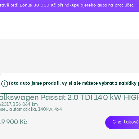
rávě teď: Bonus 30 000 Kč při nákupu ojetého auta na protiúčet.
Toto auto jsme prodali, vy si ale můžete vybrat z
nabídky 
olkswagen Passat 2.0 TDI 140 kW HIG
/2017, 156 064 km
esel, automatická, 140kw, 4x4
19 900 Kč
Chci takové