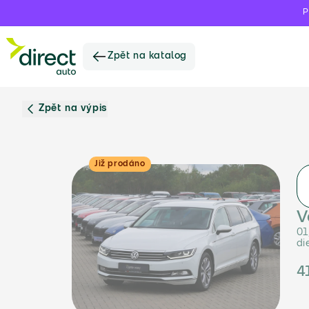
P
Zpět na katalog
Zpět na výpis
Již prodáno
V
01
di
4