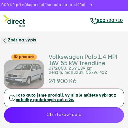
000 Kč při nákupu ojetého auta na protiúčet.
800 720 710
Zpět na výpis
Volkswagen Polo 1.4 MPI
Již prodáno
16V 55 kW Trendline
07/2003, 259 139 km
benzín, manuální, 55kw, 4x2
24 900 Kč
Toto auto jsme prodali, vy si ale můžete vybrat z
nabídky podobných aut níže.
Chci takové auto