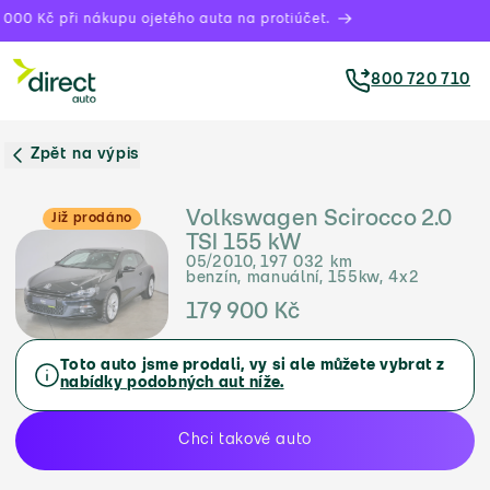
000 Kč při nákupu ojetého auta na protiúčet.
800 720 710
Zpět na výpis
Volkswagen Scirocco 2.0
Již prodáno
TSI 155 kW
05/2010, 197 032 km
benzín, manuální, 155kw, 4x2
179 900 Kč
Toto auto jsme prodali, vy si ale můžete vybrat z
nabídky podobných aut níže.
Chci takové auto