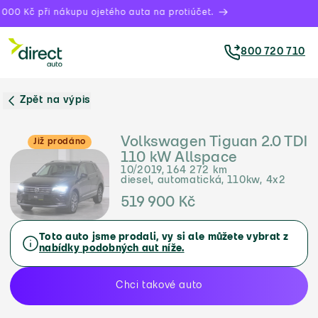
000 Kč při nákupu ojetého auta na protiúčet.
800 720 710
Zpět na výpis
Volkswagen Tiguan 2.0 TDI
Již prodáno
110 kW Allspace
10/2019, 164 272 km
diesel, automatická, 110kw, 4x2
519 900 Kč
Toto auto jsme prodali, vy si ale můžete vybrat z
nabídky podobných aut níže.
Chci takové auto