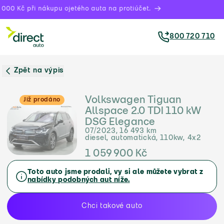
000 Kč při nákupu ojetého auta na protiúčet.
800 720 710
Zpět na výpis
Volkswagen Tiguan
Již prodáno
Allspace 2.0 TDI 110 kW
DSG Elegance
07/2023, 16 493 km
diesel, automatická, 110kw, 4x2
1 059 900 Kč
Toto auto jsme prodali, vy si ale můžete vybrat z
nabídky podobných aut níže.
Chci takové auto