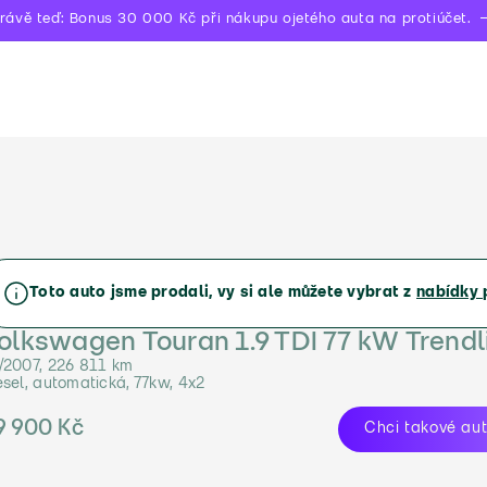
rávě teď: Bonus 30 000 Kč při nákupu ojetého auta na protiúčet.
Toto auto jsme prodali, vy si ale můžete vybrat z
nabídky 
olkswagen Touran 1.9 TDI 77 kW Trendl
/2007, 226 811 km
esel, automatická, 77kw, 4x2
9 900 Kč
Chci takové au