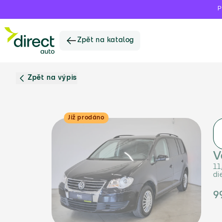
P
Zpět na katalog
Zpět na výpis
Již prodáno
V
11
di
9