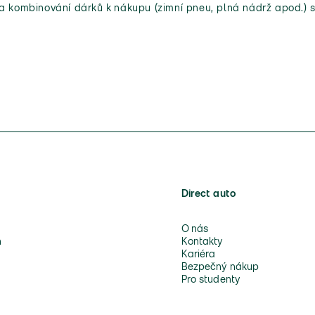
 a kombinování dárků k nákupu (zimní pneu, plná nádrž apod.) s
Direct auto
O nás
n
Kontakty
Kariéra
Bezpečný nákup
Pro studenty