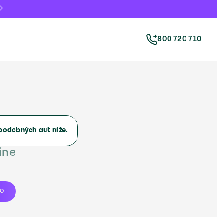
800 720 710
podobných aut níže.
ine
to