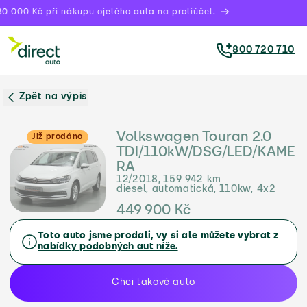
0 000 Kč při nákupu ojetého auta na protiúčet.
800 720 710
Zpět na výpis
Volkswagen Touran 2.0
Již prodáno
TDI/110kW/DSG/LED/KAME
RA
12/2018, 159 942 km
diesel, automatická, 110kw, 4x2
449 900 Kč
Toto auto jsme prodali, vy si ale můžete vybrat z
nabídky podobných aut níže.
Chci takové auto