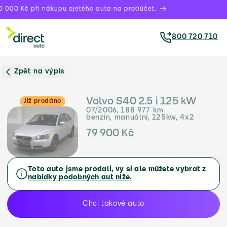
 000 Kč při nákupu ojetého auta na protiúčet.
800 720 710
Zpět na výpis
Volvo S40 2.5 i 125 kW
Již prodáno
07/2006, 188 977 km
benzín, manuální, 125kw, 4x2
79 900 Kč
Toto auto jsme prodali, vy si ale můžete vybrat z
nabídky podobných aut níže.
Chci takové auto