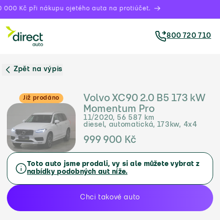
000 Kč při nákupu ojetého auta na protiúčet.
800 720 710
Zpět na výpis
Volvo XC90 2.0 B5 173 kW
Již prodáno
Momentum Pro
11/2020, 56 587 km
diesel, automatická, 173kw, 4x4
999 900 Kč
Toto auto jsme prodali, vy si ale můžete vybrat z
nabídky podobných aut níže.
Chci takové auto