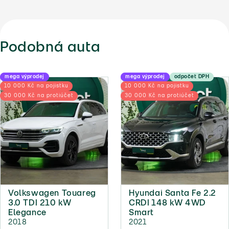
Podobná auta
mega výprodej
mega výprodej
odpočet DPH
10 000 Kč na pojistku
10 000 Kč na pojistku
30 000 Kč na protiúčet
30 000 Kč na protiúčet
Volkswagen Touareg
Hyundai Santa Fe 2.2
3.0 TDI 210 kW
CRDI 148 kW 4WD
Elegance
Smart
2018
2021